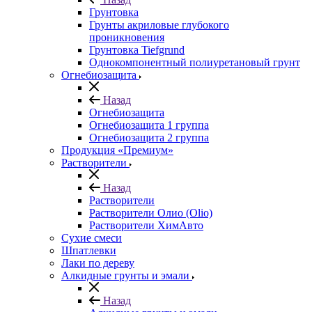
Грунтовка
Грунты акриловые глубокого
проникновения
Грунтовка Tiefgrund
Однокомпонентный полиуретановый грунт
Огнебиозащита
Назад
Огнебиозащита
Огнебиозащита 1 группа
Огнебиозащита 2 группа
Продукция «Премиум»
Растворители
Назад
Растворители
Растворители Олио (Olio)
Растворители ХимАвто
Сухие смеси
Шпатлевки
Лаки по дереву
Алкидные грунты и эмали
Назад