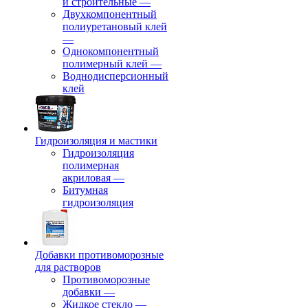
и строительные
—
Двухкомпонентный
полиуретановый клей
—
Однокомпонентный
полимерный клей
—
Воднодисперсионный
клей
Гидроизоляция и мастики
Гидроизоляция
полимерная
акриловая
—
Битумная
гидроизоляция
Добавки противоморозные
для растворов
Противоморозные
добавки
—
Жидкое стекло
—