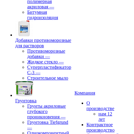
полимерная
акриловая
—
Битумная
гидроизоляция
Добавки противоморозные
для растворов
Противоморозные
добавки
—
Жидкое стекло
—
Суперпластификатор
С-3
—
Строительное мыло
Компания
Грунтовка
О
Грунты акриловые
производстве
глубокого
нам 12
проникновения
—
лет
Грунтовка Tiefgrund
Контрактное
—
производство
Однокомпонентный