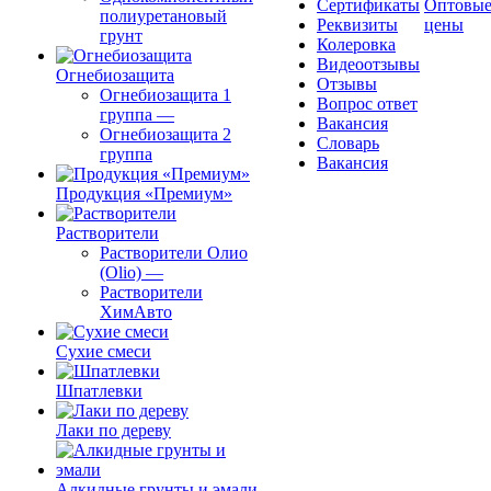
Сертификаты
Оптовы
полиуретановый
Реквизиты
цены
грунт
Колеровка
Видеоотзывы
Огнебиозащита
Отзывы
Огнебиозащита 1
Вопрос ответ
группа
—
Вакансия
Огнебиозащита 2
Словарь
группа
Вакансия
Продукция «Премиум»
Растворители
Растворители Олио
(Olio)
—
Растворители
ХимАвто
Сухие смеси
Шпатлевки
Лаки по дереву
Алкидные грунты и эмали