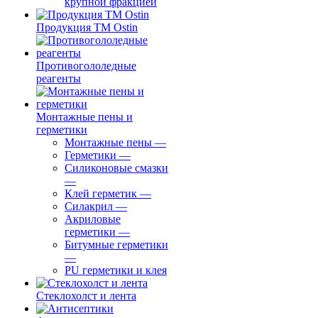
крупной фракцией
Продукция ТМ Ostin
Противогололедные
реагенты
Монтажные пены и
герметики
Монтажные пены
—
Герметики
—
Силиконовые смазки
—
Клей герметик
—
Силакрил
—
Акриловые
герметики
—
Битумные герметики
—
PU герметики и клея
Стеклохолст и лента