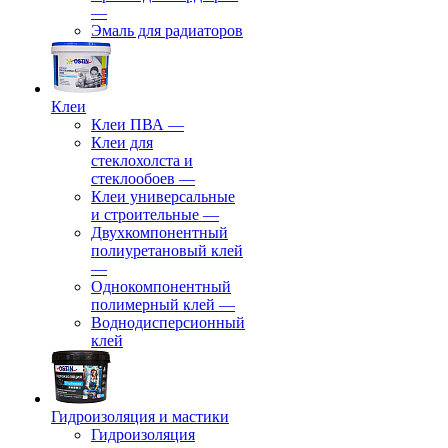
—
Эмаль для радиаторов
Клеи
Клеи ПВА
—
Клеи для
стеклохолста и
стеклообоев
—
Клеи универсальные
и строительные
—
Двухкомпонентный
полиуретановый клей
—
Однокомпонентный
полимерный клей
—
Воднодисперсионный
клей
Гидроизоляция и мастики
Гидроизоляция