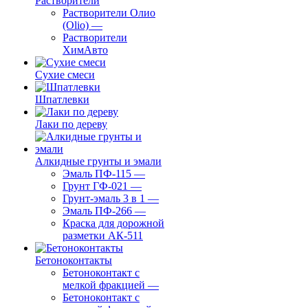
Растворители
Растворители Олио
(Olio)
—
Растворители
ХимАвто
Сухие смеси
Шпатлевки
Лаки по дереву
Алкидные грунты и эмали
Эмаль ПФ-115
—
Грунт ГФ-021
—
Грунт-эмаль 3 в 1
—
Эмаль ПФ-266
—
Краска для дорожной
разметки АК-511
Бетоноконтакты
Бетоноконтакт с
мелкой фракцией
—
Бетоноконтакт с