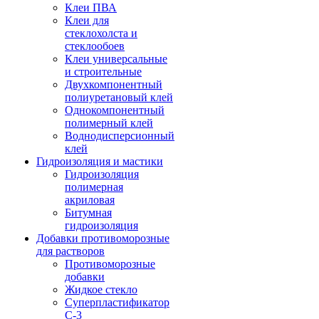
Клеи ПВА
Клеи для
стеклохолста и
стеклообоев
Клеи универсальные
и строительные
Двухкомпонентный
полиуретановый клей
Однокомпонентный
полимерный клей
Воднодисперсионный
клей
Гидроизоляция и мастики
Гидроизоляция
полимерная
акриловая
Битумная
гидроизоляция
Добавки противоморозные
для растворов
Противоморозные
добавки
Жидкое стекло
Суперпластификатор
С-3