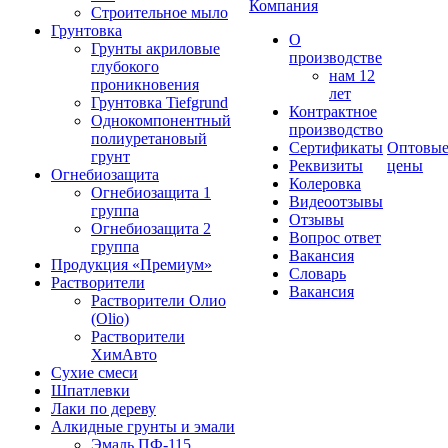
Компания
Строительное мыло
Грунтовка
О
Грунты акриловые
производстве
глубокого
нам 12
проникновения
лет
Грунтовка Tiefgrund
Контрактное
Однокомпонентный
производство
полиуретановый
Сертификаты
Оптовы
грунт
Реквизиты
цены
Огнебиозащита
Колеровка
Огнебиозащита 1
Видеоотзывы
группа
Отзывы
Огнебиозащита 2
Вопрос ответ
группа
Вакансия
Продукция «Премиум»
Словарь
Растворители
Вакансия
Растворители Олио
(Olio)
Растворители
ХимАвто
Сухие смеси
Шпатлевки
Лаки по дереву
Алкидные грунты и эмали
Эмаль ПФ-115