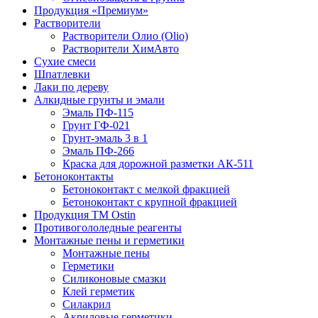
Продукция «Премиум»
Растворители
Растворители Олио (Olio)
Растворители ХимАвто
Сухие смеси
Шпатлевки
Лаки по дереву
Алкидные грунты и эмали
Эмаль ПФ-115
Грунт ГФ-021
Грунт-эмаль 3 в 1
Эмаль ПФ-266
Краска для дорожной разметки АК-511
Бетоноконтакты
Бетоноконтакт с мелкой фракцией
Бетоноконтакт с крупной фракцией
Продукция ТМ Ostin
Противогололедные реагенты
Монтажные пены и герметики
Монтажные пены
Герметики
Силиконовые смазки
Клей герметик
Силакрил
Акриловые герметики