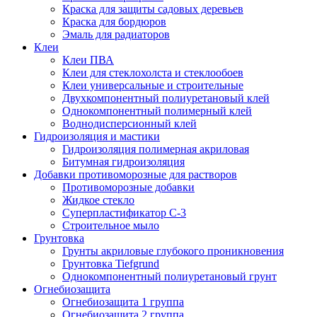
Краска для защиты садовых деревьев
⁠Краска для бордюров
Эмаль для радиаторов
Клеи
Клеи ПВА
Клеи для стеклохолста и стеклообоев
Клеи универсальные и строительные
Двухкомпонентный полиуретановый клей
Однокомпонентный полимерный клей
Воднодисперсионный клей
Гидроизоляция и мастики
Гидроизоляция полимерная акриловая
Битумная гидроизоляция
Добавки противоморозные для растворов
Противоморозные добавки
Жидкое стекло
Суперпластификатор С-3
Строительное мыло
Грунтовка
Грунты акриловые глубокого проникновения
Грунтовка Tiefgrund
Однокомпонентный полиуретановый грунт
Огнебиозащита
Огнебиозащита 1 группа
Огнебиозащита 2 группа