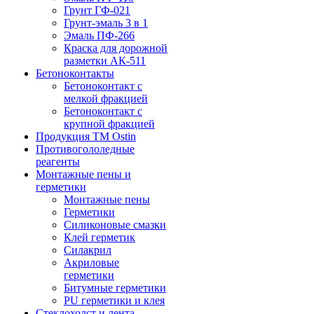
Грунт ГФ-021
Грунт-эмаль 3 в 1
Эмаль ПФ-266
Краска для дорожной
разметки АК-511
Бетоноконтакты
Бетоноконтакт с
мелкой фракцией
Бетоноконтакт с
крупной фракцией
Продукция ТМ Ostin
Противогололедные
реагенты
Монтажные пены и
герметики
Монтажные пены
Герметики
Силиконовые смазки
Клей герметик
Силакрил
Акриловые
герметики
Битумные герметики
PU герметики и клея
Стеклохолст и лента