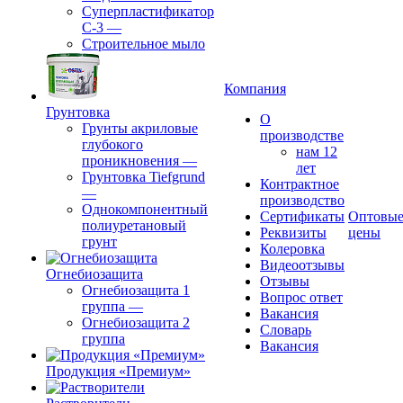
Суперпластификатор
С-3
—
Строительное мыло
Компания
Грунтовка
О
Грунты акриловые
производстве
глубокого
нам 12
проникновения
—
лет
Грунтовка Tiefgrund
Контрактное
—
производство
Однокомпонентный
Сертификаты
Оптовы
полиуретановый
Реквизиты
цены
грунт
Колеровка
Видеоотзывы
Огнебиозащита
Отзывы
Огнебиозащита 1
Вопрос ответ
группа
—
Вакансия
Огнебиозащита 2
Словарь
группа
Вакансия
Продукция «Премиум»