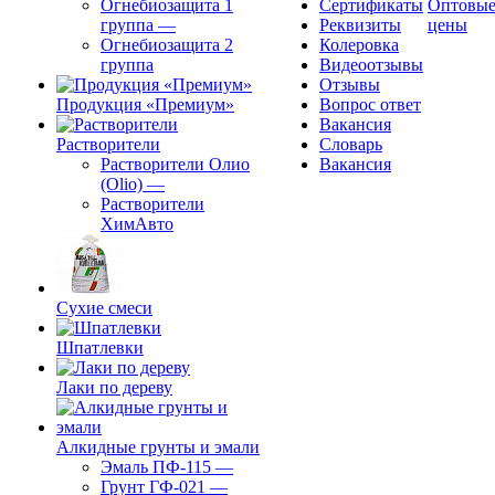
Огнебиозащита 1
Сертификаты
Оптовы
группа
—
Реквизиты
цены
Огнебиозащита 2
Колеровка
группа
Видеоотзывы
Отзывы
Продукция «Премиум»
Вопрос ответ
Вакансия
Растворители
Словарь
Растворители Олио
Вакансия
(Olio)
—
Растворители
ХимАвто
Сухие смеси
Шпатлевки
Лаки по дереву
Алкидные грунты и эмали
Эмаль ПФ-115
—
Грунт ГФ-021
—