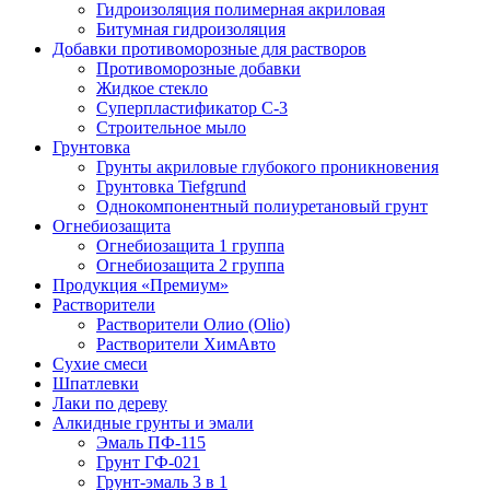
Гидроизоляция полимерная акриловая
Битумная гидроизоляция
Добавки противоморозные для растворов
Противоморозные добавки
Жидкое стекло
Суперпластификатор С-3
Строительное мыло
Грунтовка
Грунты акриловые глубокого проникновения
Грунтовка Tiefgrund
Однокомпонентный полиуретановый грунт
Огнебиозащита
Огнебиозащита 1 группа
Огнебиозащита 2 группа
Продукция «Премиум»
Растворители
Растворители Олио (Olio)
Растворители ХимАвто
Сухие смеси
Шпатлевки
Лаки по дереву
Алкидные грунты и эмали
Эмаль ПФ-115
Грунт ГФ-021
Грунт-эмаль 3 в 1