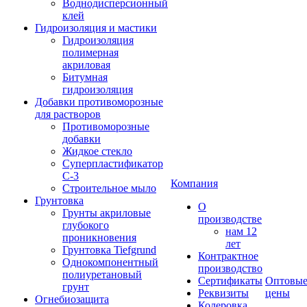
Воднодисперсионный
клей
Гидроизоляция и мастики
Гидроизоляция
полимерная
акриловая
Битумная
гидроизоляция
Добавки противоморозные
для растворов
Противоморозные
добавки
Жидкое стекло
Суперпластификатор
С-3
Компания
Строительное мыло
Грунтовка
О
Грунты акриловые
производстве
глубокого
нам 12
проникновения
лет
Грунтовка Tiefgrund
Контрактное
Однокомпонентный
производство
полиуретановый
Сертификаты
Оптовы
грунт
Реквизиты
цены
Огнебиозащита
Колеровка