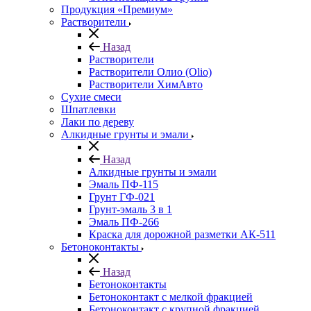
Продукция «Премиум»
Растворители
Назад
Растворители
Растворители Олио (Olio)
Растворители ХимАвто
Сухие смеси
Шпатлевки
Лаки по дереву
Алкидные грунты и эмали
Назад
Алкидные грунты и эмали
Эмаль ПФ-115
Грунт ГФ-021
Грунт-эмаль 3 в 1
Эмаль ПФ-266
Краска для дорожной разметки АК-511
Бетоноконтакты
Назад
Бетоноконтакты
Бетоноконтакт с мелкой фракцией
Бетоноконтакт с крупной фракцией