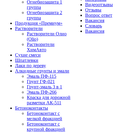
Огнебиозащита 1
Видеоотзывы
группа
Отзывы
Огнебиозащита 2
Вопрос ответ
группа
Вакансия
Продукция «Премиум»
Словарь
Растворители
Вакансия
Растворители Олио
(Olio)
Растворители
ХимАвто
Сухие смеси
Шпатлевки
Лаки по дереву
Алкидные грунты и эмали
Эмаль ПФ-115
Грунт ГФ-021
Грунт-эмаль 3 в 1
Эмаль ПФ-266
Краска для дорожной
разметки АК-511
Бетоноконтакты
Бетоноконтакт с
мелкой фракцией
Бетоноконтакт с
крупной фракцией