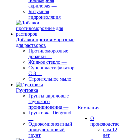
полимерная
акриловая
—
Битумная
гидроизоляция
Добавки противоморозные
для растворов
Противоморозные
добавки
—
Жидкое стекло
—
Суперпластификатор
С-3
—
Строительное мыло
Грунтовка
Грунты акриловые
глубокого
проникновения
—
Компания
Грунтовка Tiefgrund
—
О
Однокомпонентный
производстве
полиуретановый
нам 12
грунт
лет