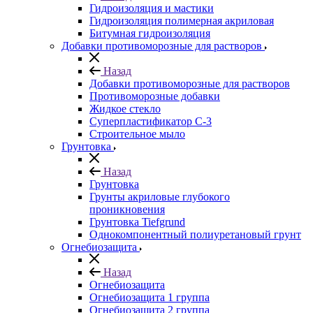
Гидроизоляция и мастики
Гидроизоляция полимерная акриловая
Битумная гидроизоляция
Добавки противоморозные для растворов
Назад
Добавки противоморозные для растворов
Противоморозные добавки
Жидкое стекло
Суперпластификатор С-3
Строительное мыло
Грунтовка
Назад
Грунтовка
Грунты акриловые глубокого
проникновения
Грунтовка Tiefgrund
Однокомпонентный полиуретановый грунт
Огнебиозащита
Назад
Огнебиозащита
Огнебиозащита 1 группа
Огнебиозащита 2 группа