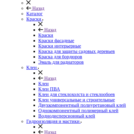
Назад
Каталог
Краски
Назад
Краски
Краски фасадные
Краски интерьерные
Краска для защиты садовых деревьев
⁠Краска для бордюров
Эмаль для радиаторов
Клеи
Назад
Клеи
Клеи ПВА
Клеи для стеклохолста и стеклообоев
Клеи универсальные и строительные
Двухкомпонентный полиуретановый клей
Однокомпонентный полимерный клей
Воднодисперсионный клей
Гидроизоляция и мастики
Назад