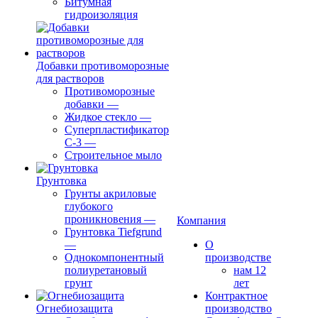
Битумная
гидроизоляция
Добавки противоморозные
для растворов
Противоморозные
добавки
—
Жидкое стекло
—
Суперпластификатор
С-3
—
Строительное мыло
Грунтовка
Грунты акриловые
глубокого
проникновения
—
Компания
Грунтовка Tiefgrund
—
О
Однокомпонентный
производстве
полиуретановый
нам 12
грунт
лет
Контрактное
Огнебиозащита
производство