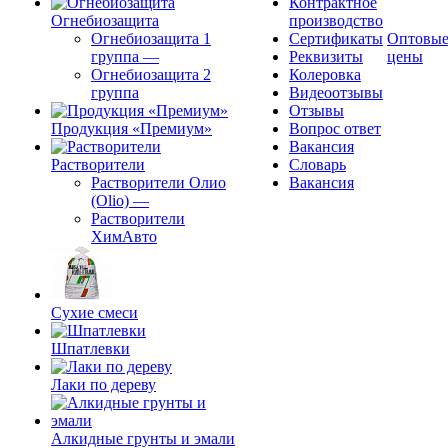
Контрактное
Огнебиозащита
производство
Огнебиозащита 1
Сертификаты
Оптовы
группа
—
Реквизиты
цены
Огнебиозащита 2
Колеровка
группа
Видеоотзывы
Отзывы
Продукция «Премиум»
Вопрос ответ
Вакансия
Растворители
Словарь
Растворители Олио
Вакансия
(Olio)
—
Растворители
ХимАвто
Сухие смеси
Шпатлевки
Лаки по дереву
Алкидные грунты и эмали