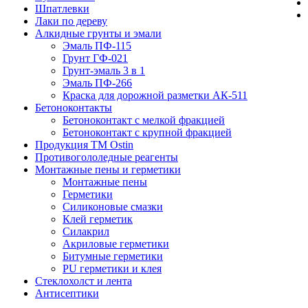
Шпатлевки
Лаки по дереву
Алкидные грунты и эмали
Эмаль ПФ-115
Грунт ГФ-021
Грунт-эмаль 3 в 1
Эмаль ПФ-266
Краска для дорожной разметки АК-511
Бетоноконтакты
Бетоноконтакт с мелкой фракцией
Бетоноконтакт с крупной фракцией
Продукция ТМ Ostin
Противогололедные реагенты
Монтажные пены и герметики
Монтажные пены
Герметики
Силиконовые смазки
Клей герметик
Силакрил
Акриловые герметики
Битумные герметики
PU герметики и клея
Стеклохолст и лента
Антисептики