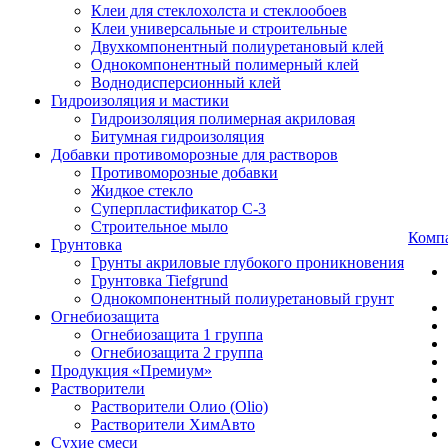
Клеи для стеклохолста и стеклообоев
Клеи универсальные и строительные
Двухкомпонентный полиуретановый клей
Однокомпонентный полимерный клей
Воднодисперсионный клей
Гидроизоляция и мастики
Гидроизоляция полимерная акриловая
Битумная гидроизоляция
Добавки противоморозные для растворов
Противоморозные добавки
Жидкое стекло
Суперпластификатор С-3
Строительное мыло
Комп
Грунтовка
Грунты акриловые глубокого проникновения
Грунтовка Tiefgrund
Однокомпонентный полиуретановый грунт
Огнебиозащита
Огнебиозащита 1 группа
Огнебиозащита 2 группа
Продукция «Премиум»
Растворители
Растворители Олио (Olio)
Растворители ХимАвто
Сухие смеси