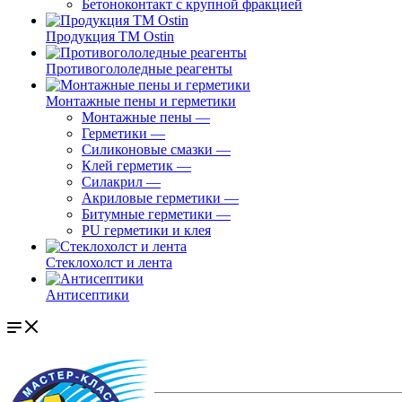
Бетоноконтакт с крупной фракцией
Продукция ТМ Ostin
Противогололедные реагенты
Монтажные пены и герметики
Монтажные пены
—
Герметики
—
Силиконовые смазки
—
Клей герметик
—
Силакрил
—
Акриловые герметики
—
Битумные герметики
—
PU герметики и клея
Стеклохолст и лента
Антисептики