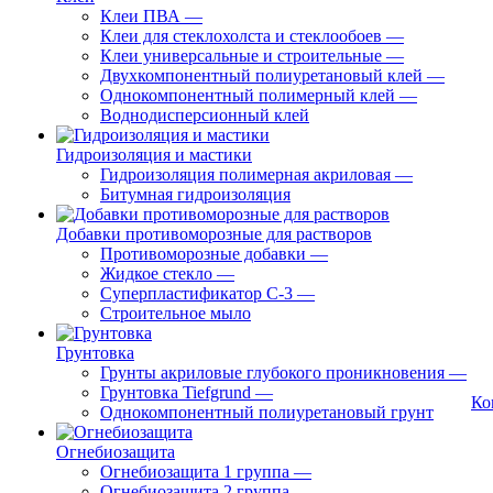
Клеи ПВА
—
Клеи для стеклохолста и стеклообоев
—
Клеи универсальные и строительные
—
Двухкомпонентный полиуретановый клей
—
Однокомпонентный полимерный клей
—
Воднодисперсионный клей
Гидроизоляция и мастики
Гидроизоляция полимерная акриловая
—
Битумная гидроизоляция
Добавки противоморозные для растворов
Противоморозные добавки
—
Жидкое стекло
—
Суперпластификатор С-3
—
Строительное мыло
Грунтовка
Грунты акриловые глубокого проникновения
—
Грунтовка Tiefgrund
—
Ко
Однокомпонентный полиуретановый грунт
Огнебиозащита
Огнебиозащита 1 группа
—
Огнебиозащита 2 группа