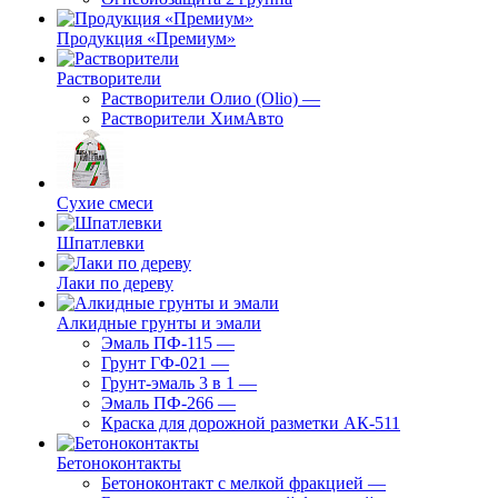
Продукция «Премиум»
Растворители
Растворители Олио (Olio)
—
Растворители ХимАвто
Сухие смеси
Шпатлевки
Лаки по дереву
Алкидные грунты и эмали
Эмаль ПФ-115
—
Грунт ГФ-021
—
Грунт-эмаль 3 в 1
—
Эмаль ПФ-266
—
Краска для дорожной разметки АК-511
Бетоноконтакты
Бетоноконтакт с мелкой фракцией
—